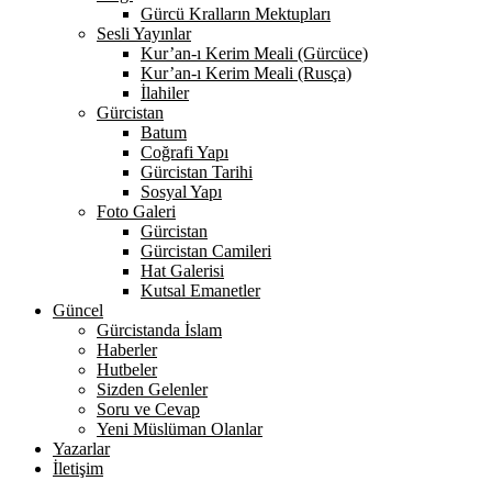
Gürcü Kralların Mektupları
Sesli Yayınlar
Kur’an-ı Kerim Meali (Gürcüce)
Kur’an-ı Kerim Meali (Rusça)
İlahiler
Gürcistan
Batum
Coğrafi Yapı
Gürcistan Tarihi
Sosyal Yapı
Foto Galeri
Gürcistan
Gürcistan Camileri
Hat Galerisi
Kutsal Emanetler
Güncel
Gürcistanda İslam
Haberler
Hutbeler
Sizden Gelenler
Soru ve Cevap
Yeni Müslüman Olanlar
Yazarlar
İletişim