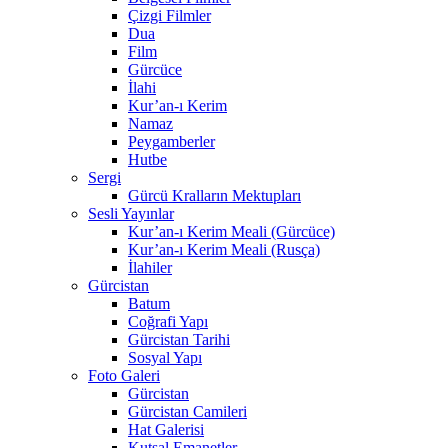
Çizgi Filmler
Dua
Film
Gürcüce
İlahi
Kur’an-ı Kerim
Namaz
Peygamberler
Hutbe
Sergi
Gürcü Kralların Mektupları
Sesli Yayınlar
Kur’an-ı Kerim Meali (Gürcüce)
Kur’an-ı Kerim Meali (Rusça)
İlahiler
Gürcistan
Batum
Coğrafi Yapı
Gürcistan Tarihi
Sosyal Yapı
Foto Galeri
Gürcistan
Gürcistan Camileri
Hat Galerisi
Kutsal Emanetler