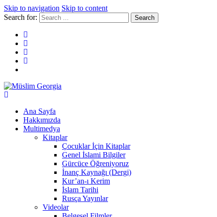
Skip to navigation
Skip to content
Search for:
Müslim Georgia
Ana Sayfa
Hakkımızda
Multimedya
Kitaplar
Çocuklar İçin Kitaplar
Genel İslami Bilgiler
Gürcüce Öğreniyoruz
İnanç Kaynağı (Dergi)
Kur’an-ı Kerim
İslam Tarihi
Rusça Yayınlar
Videolar
Belgesel Filmler