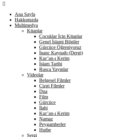
Ana Sayfa
Hakkımızda
Multimedya
Kitaplar
Çocuklar İçin Kitaplar
Genel İslami Bilgiler
Gürcüce Öğreniyoruz
İnanç Kaynağı (Dergi)
Kur’an-ı Kerim
İslam Tarihi
Rusça Yayınlar
Videolar
Belgesel Filmler
Çizgi Filmler
Dua
Film
Gürcüce
İlahi
Kur’an-ı Kerim
Namaz
Peygamberler
Hutbe
Sergi