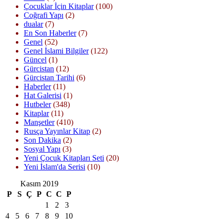
Çocuklar İçin Kitaplar
(100)
Coğrafi Yapı
(2)
dualar
(7)
En Son Haberler
(7)
Genel
(52)
Genel İslami Bilgiler
(122)
Güncel
(1)
Gürcistan
(12)
Gürcistan Tarihi
(6)
Haberler
(11)
Hat Galerisi
(1)
Hutbeler
(348)
Kitaplar
(11)
Manşetler
(410)
Rusça Yayınlar Kitap
(2)
Son Dakika
(2)
Sosyal Yapı
(3)
Yeni Çocuk Kitapları Seti
(20)
Yeni İslam'da Serisi
(10)
Kasım 2019
P
S
Ç
P
C
C
P
1
2
3
4
5
6
7
8
9
10