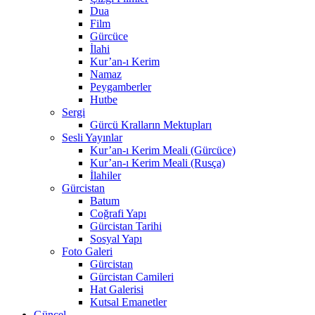
Dua
Film
Gürcüce
İlahi
Kur’an-ı Kerim
Namaz
Peygamberler
Hutbe
Sergi
Gürcü Kralların Mektupları
Sesli Yayınlar
Kur’an-ı Kerim Meali (Gürcüce)
Kur’an-ı Kerim Meali (Rusça)
İlahiler
Gürcistan
Batum
Coğrafi Yapı
Gürcistan Tarihi
Sosyal Yapı
Foto Galeri
Gürcistan
Gürcistan Camileri
Hat Galerisi
Kutsal Emanetler
Güncel