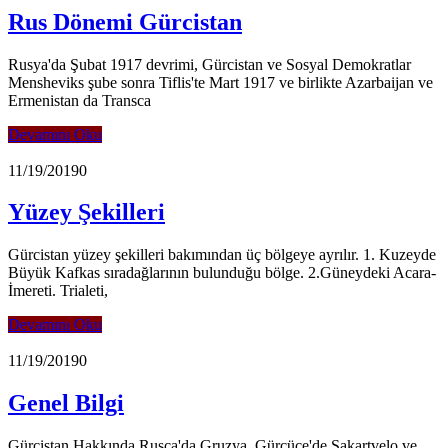
Rus Dönemi Gürcistan
Rusya'da Şubat 1917 devrimi, Gürcistan ve Sosyal Demokratlar
Mensheviks şube sonra Tiflis'te Mart 1917 ve birlikte Azarbaijan ve
Ermenistan da Transca
Devamını Oku
11/19/2019
0
Yüzey Şekilleri
Gürcistan yüzey şekilleri bakımından üç bölgeye ayrılır. 1. Kuzeyde
Büyük Kafkas sıradağlarının bulunduğu bölge. 2.Güneydeki Acara-
İmereti. Trialeti,
Devamını Oku
11/19/2019
0
Genel Bilgi
Gürcistan Hakkında Rusça'da Gruzya, Gürcüce'de Sakartvelo ve