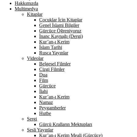
Hakkımızda
Multimedya
Kitaplar
Çocuklar İçin Kitaplar
Genel İslami Bilgiler
Gürcüce Öğreniyoruz
İnanç Kaynağı (Dergi)
Kur’an-ı Kerim
İslam Tarihi
Rusça Yayınlar
Videolar
Belgesel Filmler
Çizgi Filmler
Dua
Film
Gürcüce
İlahi
Kur’an-ı Kerim
Namaz
Peygamberler
Hutbe
Sergi
Gürcü Kralların Mektupları
Sesli Yayınlar
Kur’an-ı Kerim Meali (Gürcüce)