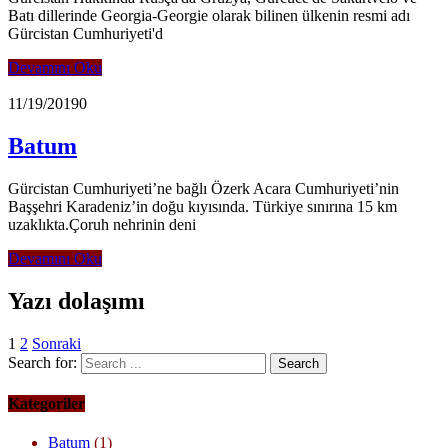
Batı dillerinde Georgia-Georgie olarak bilinen ülkenin resmi adı
Gürcistan Cumhuriyeti'd
Devamını Oku
11/19/2019
0
Batum
Gürcistan Cumhuriyeti’ne bağlı Özerk Acara Cumhuriyeti’nin
Başşehri Karadeniz’in doğu kıyısında. Türkiye sınırına 15 km
uzaklıkta.Çoruh nehrinin deni
Devamını Oku
Yazı dolaşımı
1
2
Sonraki
Search for:
Kategoriler
Batum
(1)