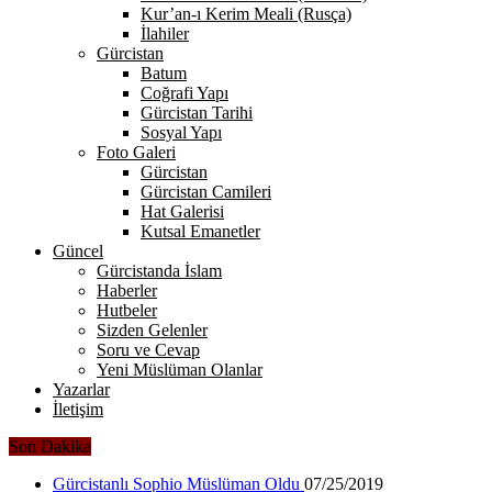
Kur’an-ı Kerim Meali (Rusça)
İlahiler
Gürcistan
Batum
Coğrafi Yapı
Gürcistan Tarihi
Sosyal Yapı
Foto Galeri
Gürcistan
Gürcistan Camileri
Hat Galerisi
Kutsal Emanetler
Güncel
Gürcistanda İslam
Haberler
Hutbeler
Sizden Gelenler
Soru ve Cevap
Yeni Müslüman Olanlar
Yazarlar
İletişim
Son Dakika
Gürcistanlı Sophio Müslüman Oldu
07/25/2019