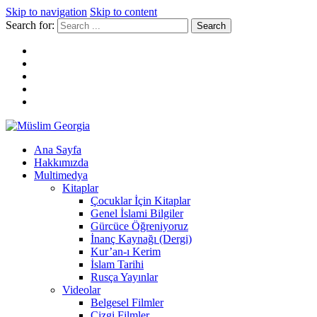
Skip to navigation
Skip to content
Search for:
Müslim Georgia
Ana Sayfa
Hakkımızda
Multimedya
Kitaplar
Çocuklar İçin Kitaplar
Genel İslami Bilgiler
Gürcüce Öğreniyoruz
İnanç Kaynağı (Dergi)
Kur’an-ı Kerim
İslam Tarihi
Rusça Yayınlar
Videolar
Belgesel Filmler
Çizgi Filmler