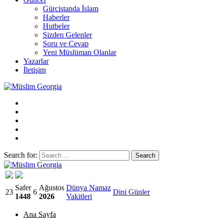
Gürcistanda İslam
Haberler
Hutbeler
Sizden Gelenler
Soru ve Cevap
Yeni Müslüman Olanlar
Yazarlar
İletişim
Search for:
Müslim Georgia
Safer
Ağustos
Dünya Namaz
23
6
Dini Günler
1448
2026
Vakitleri
Ana Sayfa