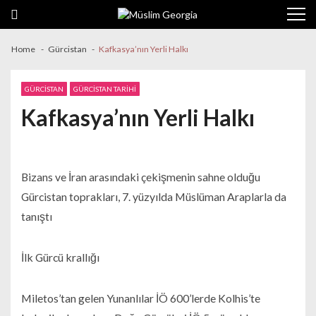
Skip to navigation
Skip to content
Home
Gürcistan
Kafkasya’nın Yerli Halkı
GÜRCISTAN
GÜRCISTAN TARIHI
Kafkasya’nın Yerli Halkı
Bizans ve İran arasındaki çekişmenin sahne olduğu
Gürcistan toprakları, 7. yüzyılda Müslüman Araplarla da
tanıştı
İlk Gürcü krallığı
Miletos’tan gelen Yunanlılar İÖ 600’lerde Kolhis’te