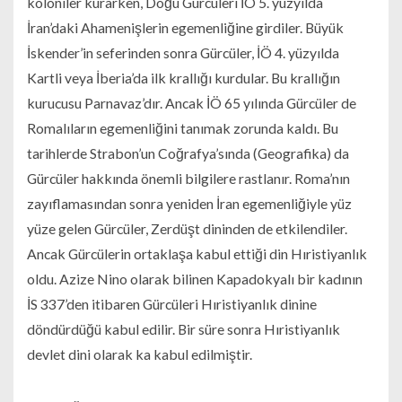
koloniler kurarken, Doğu Gürcüleri İÖ 5. yüzyılda
İran’daki Ahamenişlerin egemenliğine girdiler. Büyük
İskender’in seferinden sonra Gürcüler, İÖ 4. yüzyılda
Kartli veya İberia’da ilk krallığı kurdular. Bu krallığın
kurucusu Parnavaz’dır. Ancak İÖ 65 yılında Gürcüler de
Romalıların egemenliğini tanımak zorunda kaldı. Bu
tarihlerde Strabon’un Coğrafya’sında (Geografika) da
Gürcüler hakkında önemli bilgilere rastlanır. Roma’nın
zayıflamasından sonra yeniden İran egemenliğiyle yüz
yüze gelen Gürcüler, Zerdüşt dininden de etkilendiler.
Ancak Gürcülerin ortaklaşa kabul ettiği din Hıristiyanlık
oldu. Azize Nino olarak bilinen Kapadokyalı bir kadının
İS 337’den itibaren Gürcüleri Hıristiyanlık dinine
döndürdüğü kabul edilir. Bir süre sonra Hıristiyanlık
devlet dini olarak ka kabul edilmiştir.