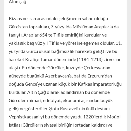
Altın çağ
Bizans ve İran arasındaki çekişmenin sahne olduğu
Gürcistan toprakları, 7. yüzyılda Müslüman Araplarla da
tanıştı. Araplar 654’te Tiflis emirliğini kurdular ve
yaklaşık beş yüz yıl Tiflis ve yöresine egemen oldular. 11.
yüzyılda Gürcü ulusal bağımsızlık hareketi gelişti ve bu
hareket Kraliçe Tamar döneminde (1184-1213) zirvesine
ulaştı. Bu dönemde Gürcüler, kuzeyde Çerkesya’dan
güneyde bugünkü Azerbaycan’a, batıda Erzurum’dan
doğuda Gence’ye uzanan küçük bir Kafkas imparatorluğu
kurdular. Altın Çağ olarak adlandırılan bu dönemde
Gürcüler, mimari, edebiyat, ekonomi açısından büyük
gelişme gösterdiler. Şota Rustaveli’nin ünlü destanı
Vephistkaosani’yi bu dönemde yazdı. 1220’lerdik Moğol
istilası Gürcülerin siyasal birliğini ortadan kaldırdı ve