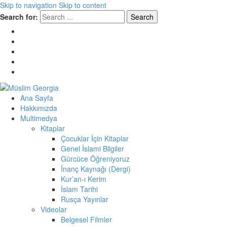
Skip to navigation
Skip to content
Search for:
Müslim Georgia
Ana Sayfa
Hakkımızda
Multimedya
Kitaplar
Çocuklar İçin Kitaplar
Genel İslami Bilgiler
Gürcüce Öğreniyoruz
İnanç Kaynağı (Dergi)
Kur’an-ı Kerim
İslam Tarihi
Rusça Yayınlar
Videolar
Belgesel Filmler