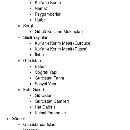
Kur’an-ı Kerim
Namaz
Peygamberler
Hutbe
Sergi
Gürcü Kralların Mektupları
Sesli Yayınlar
Kur’an-ı Kerim Meali (Gürcüce)
Kur’an-ı Kerim Meali (Rusça)
İlahiler
Gürcistan
Batum
Coğrafi Yapı
Gürcistan Tarihi
Sosyal Yapı
Foto Galeri
Gürcistan
Gürcistan Camileri
Hat Galerisi
Kutsal Emanetler
Güncel
Gürcistanda İslam
Haberler