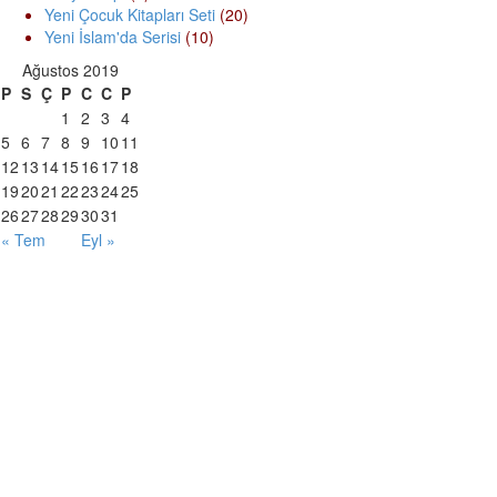
Yeni Çocuk Kitapları Seti
(20)
Yeni İslam'da Serisi
(10)
Ağustos 2019
P
S
Ç
P
C
C
P
1
2
3
4
5
6
7
8
9
10
11
12
13
14
15
16
17
18
19
20
21
22
23
24
25
26
27
28
29
30
31
« Tem
Eyl »