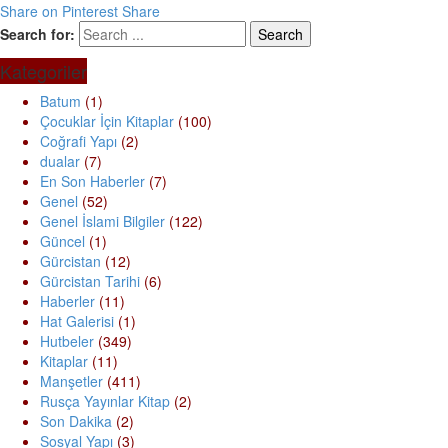
Share on Pinterest
Share
Search for:
Kategoriler
Batum
(1)
Çocuklar İçin Kitaplar
(100)
Coğrafi Yapı
(2)
dualar
(7)
En Son Haberler
(7)
Genel
(52)
Genel İslami Bilgiler
(122)
Güncel
(1)
Gürcistan
(12)
Gürcistan Tarihi
(6)
Haberler
(11)
Hat Galerisi
(1)
Hutbeler
(349)
Kitaplar
(11)
Manşetler
(411)
Rusça Yayınlar Kitap
(2)
Son Dakika
(2)
Sosyal Yapı
(3)