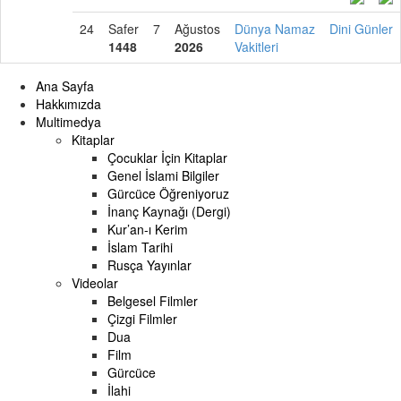
24
Safer
7
Ağustos
Dünya Namaz
Dini Günler
1448
2026
Vakitleri
Ana Sayfa
Hakkımızda
Multimedya
Kitaplar
Çocuklar İçin Kitaplar
Genel İslami Bilgiler
Gürcüce Öğreniyoruz
İnanç Kaynağı (Dergi)
Kur’an-ı Kerim
İslam Tarihi
Rusça Yayınlar
Videolar
Belgesel Filmler
Çizgi Filmler
Dua
Film
Gürcüce
İlahi