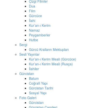
Çizgi Filmler
Dua
Film
Gürcüce
İlahi
Kur’an-ı Kerim
Namaz
Peygamberler
Hutbe
Sergi
Gürcü Kralların Mektupları
Sesli Yayınlar
Kur’an-ı Kerim Meali (Gürcüce)
Kur’an-ı Kerim Meali (Rusça)
İlahiler
Gürcistan
Batum
Coğrafi Yapı
Gürcistan Tarihi
Sosyal Yapı
Foto Galeri
Gürcistan
Gürcistan Camileri