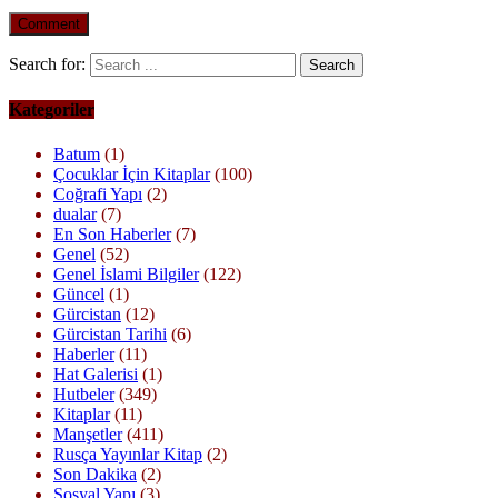
Search for:
Kategoriler
Batum
(1)
Çocuklar İçin Kitaplar
(100)
Coğrafi Yapı
(2)
dualar
(7)
En Son Haberler
(7)
Genel
(52)
Genel İslami Bilgiler
(122)
Güncel
(1)
Gürcistan
(12)
Gürcistan Tarihi
(6)
Haberler
(11)
Hat Galerisi
(1)
Hutbeler
(349)
Kitaplar
(11)
Manşetler
(411)
Rusça Yayınlar Kitap
(2)
Son Dakika
(2)
Sosyal Yapı
(3)