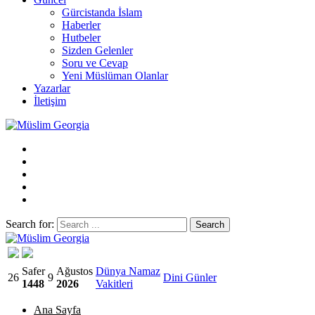
Gürcistanda İslam
Haberler
Hutbeler
Sizden Gelenler
Soru ve Cevap
Yeni Müslüman Olanlar
Yazarlar
İletişim
Search for:
Müslim Georgia
Safer
Ağustos
Dünya Namaz
26
9
Dini Günler
1448
2026
Vakitleri
Ana Sayfa