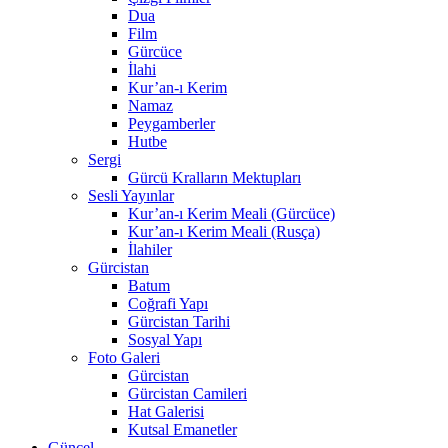
Dua
Film
Gürcüce
İlahi
Kur’an-ı Kerim
Namaz
Peygamberler
Hutbe
Sergi
Gürcü Kralların Mektupları
Sesli Yayınlar
Kur’an-ı Kerim Meali (Gürcüce)
Kur’an-ı Kerim Meali (Rusça)
İlahiler
Gürcistan
Batum
Coğrafi Yapı
Gürcistan Tarihi
Sosyal Yapı
Foto Galeri
Gürcistan
Gürcistan Camileri
Hat Galerisi
Kutsal Emanetler
Güncel