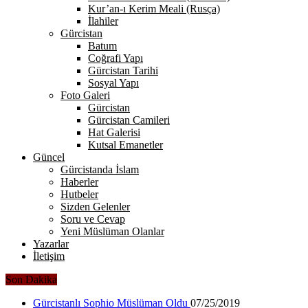
Kur’an-ı Kerim Meali (Rusça)
İlahiler
Gürcistan
Batum
Coğrafi Yapı
Gürcistan Tarihi
Sosyal Yapı
Foto Galeri
Gürcistan
Gürcistan Camileri
Hat Galerisi
Kutsal Emanetler
Güncel
Gürcistanda İslam
Haberler
Hutbeler
Sizden Gelenler
Soru ve Cevap
Yeni Müslüman Olanlar
Yazarlar
İletişim
Son Dakika
Gürcistanlı Sophio Müslüman Oldu
07/25/2019