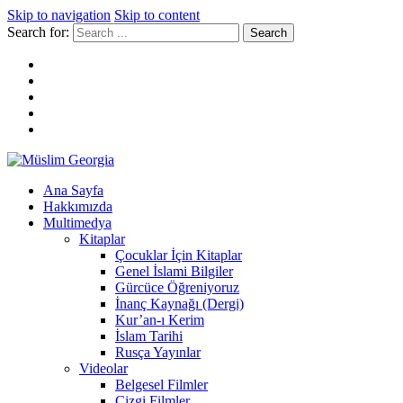
Skip to navigation
Skip to content
Search for:
Müslim Georgia
Ana Sayfa
Hakkımızda
Multimedya
Kitaplar
Çocuklar İçin Kitaplar
Genel İslami Bilgiler
Gürcüce Öğreniyoruz
İnanç Kaynağı (Dergi)
Kur’an-ı Kerim
İslam Tarihi
Rusça Yayınlar
Videolar
Belgesel Filmler
Çizgi Filmler