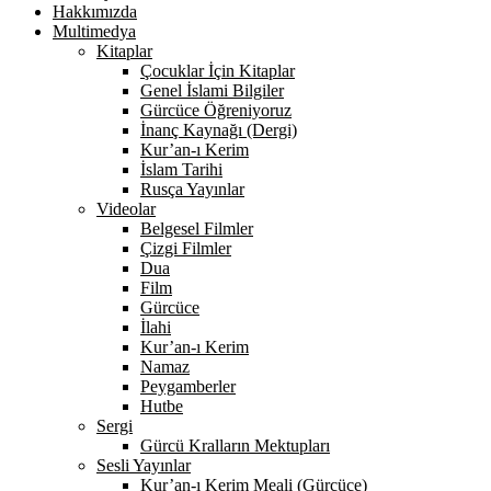
Hakkımızda
Multimedya
Kitaplar
Çocuklar İçin Kitaplar
Genel İslami Bilgiler
Gürcüce Öğreniyoruz
İnanç Kaynağı (Dergi)
Kur’an-ı Kerim
İslam Tarihi
Rusça Yayınlar
Videolar
Belgesel Filmler
Çizgi Filmler
Dua
Film
Gürcüce
İlahi
Kur’an-ı Kerim
Namaz
Peygamberler
Hutbe
Sergi
Gürcü Kralların Mektupları
Sesli Yayınlar
Kur’an-ı Kerim Meali (Gürcüce)