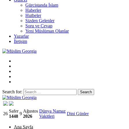
Gürcistanda İslam
Haberler
Hutbeler
Sizden Gelenler
Soru ve Cevap
Yeni Müslüman Olanlar
Yazarlar
İletişim
Search for:
Müslim Georgia
Safer
Ağustos
Dünya Namaz
26
9
Dini Günler
1448
2026
Vakitleri
Ana Sayfa