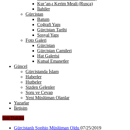
Kur’an-ı Kerim Meali (Rusça)
İlahiler
Gürcistan
Batum
Coğrafi Yapı
Gürcistan Tarihi
Sosyal Yapı
Foto Galeri
Gürcistan
Gürcistan Camileri
Hat Galerisi
Kutsal Emanetler
Güncel
Gürcistanda İslam
Haberler
Hutbeler
Sizden Gelenler
Soru ve Cevap
Yeni Müslüman Olanlar
Yazarlar
İletişim
Son Dakika
Gürcistanlı Sophio Müslüman Oldu
07/25/2019