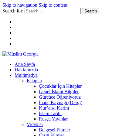
Skip to navigation
Skip to content
Search for:
Müslim Georgia
Ana Sayfa
Hakkımızda
Multimedya
Kitaplar
Çocuklar İçin Kitaplar
Genel İslami Bilgiler
Gürcüce Öğreniyoruz
İnanç Kaynağı (Dergi)
Kur’an-ı Kerim
İslam Tarihi
Rusça Yayınlar
Videolar
Belgesel Filmler
Çizgi Filmler