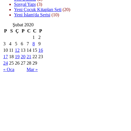
Sosyal Yapı
(3)
Yeni Çocuk Kitapları Seti
(20)
Yeni İslam'da Serisi
(10)
Şubat 2020
P
S
Ç
P
C
C
P
1
2
3
4
5
6
7
8
9
10
11
12
13
14
15
16
17
18
19
20
21
22
23
24
25
26
27
28
29
« Oca
Mar »