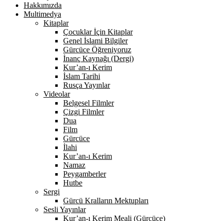
Hakkımızda
Multimedya
Kitaplar
Çocuklar İçin Kitaplar
Genel İslami Bilgiler
Gürcüce Öğreniyoruz
İnanç Kaynağı (Dergi)
Kur’an-ı Kerim
İslam Tarihi
Rusça Yayınlar
Videolar
Belgesel Filmler
Çizgi Filmler
Dua
Film
Gürcüce
İlahi
Kur’an-ı Kerim
Namaz
Peygamberler
Hutbe
Sergi
Gürcü Kralların Mektupları
Sesli Yayınlar
Kur’an-ı Kerim Meali (Gürcüce)