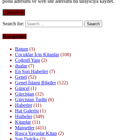
posta adresimi ve web site adresimi bu tarayıcıya kaydet.
Search for:
Kategoriler
Batum
(1)
Çocuklar İçin Kitaplar
(100)
Coğrafi Yapı
(2)
dualar
(7)
En Son Haberler
(7)
Genel
(52)
Genel İslami Bilgiler
(122)
Güncel
(1)
Gürcistan
(12)
Gürcistan Tarihi
(6)
Haberler
(11)
Hat Galerisi
(1)
Hutbeler
(349)
Kitaplar
(11)
Manşetler
(411)
Rusça Yayınlar Kitap
(2)
Son Dakika
(2)