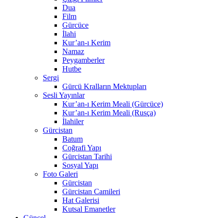
Dua
Film
Gürcüce
İlahi
Kur’an-ı Kerim
Namaz
Peygamberler
Hutbe
Sergi
Gürcü Kralların Mektupları
Sesli Yayınlar
Kur’an-ı Kerim Meali (Gürcüce)
Kur’an-ı Kerim Meali (Rusça)
İlahiler
Gürcistan
Batum
Coğrafi Yapı
Gürcistan Tarihi
Sosyal Yapı
Foto Galeri
Gürcistan
Gürcistan Camileri
Hat Galerisi
Kutsal Emanetler
Güncel