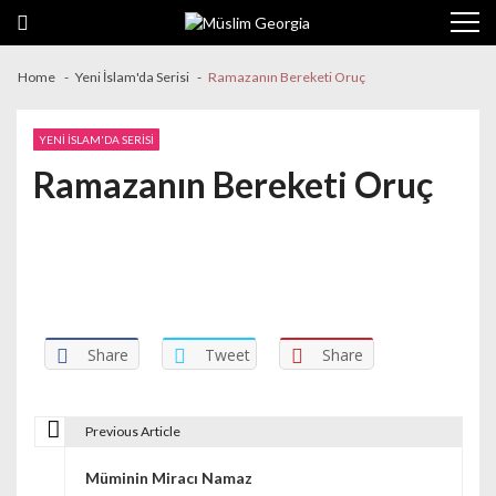
Skip to navigation
Skip to content
Home
Yeni İslam'da Serisi
Ramazanın Bereketi Oruç
YENI İSLAM'DA SERISI
Ramazanın Bereketi Oruç
Share
Tweet
Share
Previous Article
Yazı dolaşımı
Müminin Miracı Namaz