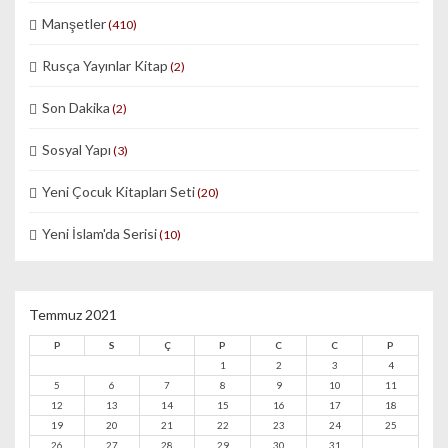
Manşetler
(410)
Rusça Yayınlar Kitap
(2)
Son Dakika
(2)
Sosyal Yapı
(3)
Yeni Çocuk Kitapları Seti
(20)
Yeni İslam'da Serisi
(10)
Temmuz 2021
P
S
Ç
P
C
C
P
1
2
3
4
5
6
7
8
9
10
11
12
13
14
15
16
17
18
19
20
21
22
23
24
25
26
27
28
29
30
31