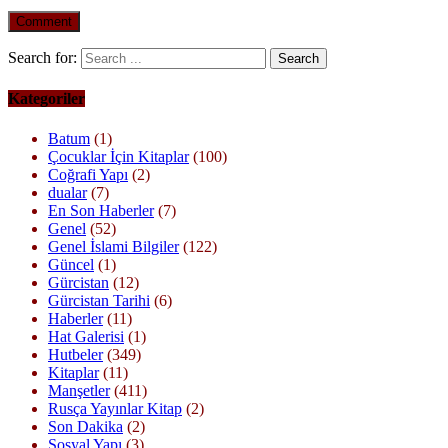
Search for:
Kategoriler
Batum
(1)
Çocuklar İçin Kitaplar
(100)
Coğrafi Yapı
(2)
dualar
(7)
En Son Haberler
(7)
Genel
(52)
Genel İslami Bilgiler
(122)
Güncel
(1)
Gürcistan
(12)
Gürcistan Tarihi
(6)
Haberler
(11)
Hat Galerisi
(1)
Hutbeler
(349)
Kitaplar
(11)
Manşetler
(411)
Rusça Yayınlar Kitap
(2)
Son Dakika
(2)
Sosyal Yapı
(3)