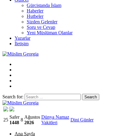
Gürcistanda İslam
Haberler
Hutbeler
Sizden Gelenler
Soru ve Cevap
Yeni Müslüman Olanlar
Yazarlar
İletişim
Search for:
Müslim Georgia
Safer
Ağustos
Dünya Namaz
25
8
Dini Günler
1448
2026
Vakitleri
Ana Sayfa