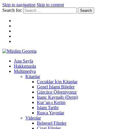
Skip to navigation
Skip to content
Search for:
Müslim Georgia
Ana Sayfa
Hakkımızda
Multimedya
Kitaplar
Çocuklar İçin Kitaplar
Genel İslami Bilgiler
Gürcüce Öğreniyoruz
İnanç Kaynağı (Dergi)
Kur’an-ı Kerim
İslam Tarihi
Rusça Yayınlar
Videolar
Belgesel Filmler
Çizgi Filmler