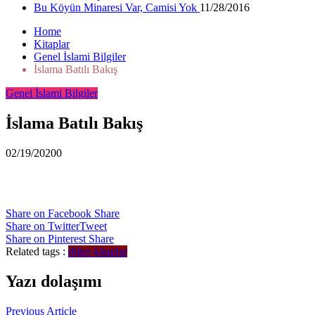
Bu Köyün Minaresi Var, Camisi Yok
11/28/2016
Home
Kitaplar
Genel İslami Bilgiler
İslama Batılı Bakış
Genel İslami Bilgiler
İslama Batılı Bakış
02/19/2020
0
Share on Facebook
Share
Share on Twitter
Tweet
Share on Pinterest
Share
Related tags :
diğer-kitaplar
Yazı dolaşımı
Previous Article