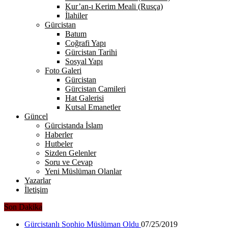
Kur’an-ı Kerim Meali (Rusça)
İlahiler
Gürcistan
Batum
Coğrafi Yapı
Gürcistan Tarihi
Sosyal Yapı
Foto Galeri
Gürcistan
Gürcistan Camileri
Hat Galerisi
Kutsal Emanetler
Güncel
Gürcistanda İslam
Haberler
Hutbeler
Sizden Gelenler
Soru ve Cevap
Yeni Müslüman Olanlar
Yazarlar
İletişim
Son Dakika
Gürcistanlı Sophio Müslüman Oldu
07/25/2019