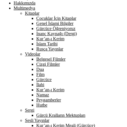
Hakkımızda
Multimedya
Kitaplar
Çocuklar İçin Kitaplar
Genel İslami Bilgiler
Gürcüce Öğreniyoruz
İnanç Kaynağı (Dergi)
Kur’an-ı Kerim
İslam Tarihi
Rusça Yayınlar
Videolar
Belgesel Filmler
Çizgi Filmler
Dua
Film
Gürcüce
İlahi
Kur’an-ı Kerim
Namaz
Peygamberler
Hutbe
Sergi
Gürcü Kralların Mektupları
Sesli Yayınlar
Kur’an-ı Kerim Meali (Gürcüce)