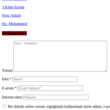
3.Kitap Kuran
Next Article
Hz. Muhammed
Comment here
Yorum
İsim
*
E-posta
*
İnternet sitesi
Bir dahaki sefere yorum yaptığımda kullanılmak üzere adımı, e-pos