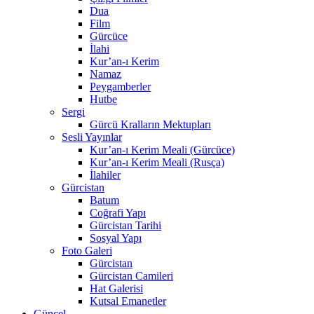
Dua
Film
Gürcüce
İlahi
Kur’an-ı Kerim
Namaz
Peygamberler
Hutbe
Sergi
Gürcü Kralların Mektupları
Sesli Yayınlar
Kur’an-ı Kerim Meali (Gürcüce)
Kur’an-ı Kerim Meali (Rusça)
İlahiler
Gürcistan
Batum
Coğrafi Yapı
Gürcistan Tarihi
Sosyal Yapı
Foto Galeri
Gürcistan
Gürcistan Camileri
Hat Galerisi
Kutsal Emanetler
Güncel