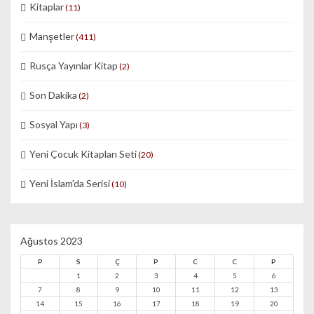
Kitaplar
(11)
Manşetler
(411)
Rusça Yayınlar Kitap
(2)
Son Dakika
(2)
Sosyal Yapı
(3)
Yeni Çocuk Kitapları Seti
(20)
Yeni İslam'da Serisi
(10)
Ağustos 2023
P
S
Ç
P
C
C
P
1
2
3
4
5
6
7
8
9
10
11
12
13
14
15
16
17
18
19
20