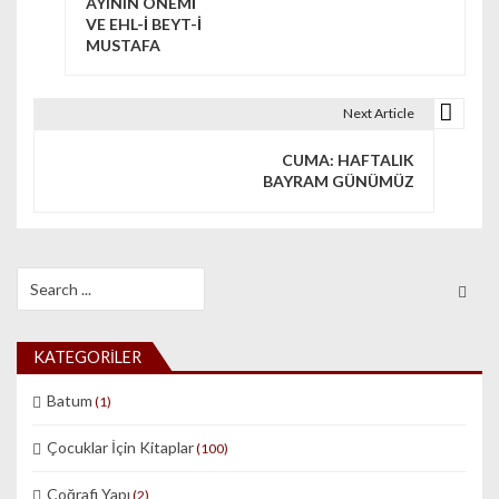
AYININ ÖNEMİ
VE EHL-İ BEYT-İ
MUSTAFA
Next Article
CUMA: HAFTALIK
BAYRAM GÜNÜMÜZ
Search for:
KATEGORILER
Batum
(1)
Çocuklar İçin Kitaplar
(100)
Coğrafi Yapı
(2)