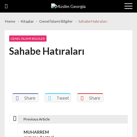
Skip to navigation
Skip to content
Home
Kitaplar
Genel İslami Bilgiler
Sahabe Hatıraları
GENEL İSLAMI BILGILER
Sahabe Hatıraları
Share
Tweet
Share
Previous Article
Yazı dolaşımı
MUHARREM