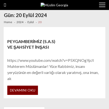
Skip to navigation
Skip to content
Gün: 20 Eylül 2024
Home
2024
Eylül
20
PEYGAMBERİMİZ (S.A.S)
VE ŞAHSİYET İNŞASI
https://www.youtube.com/watch?v=P5XQNOgYpJI
Muhterem Müslümanlar! Yüce Rabbimiz, insanı
yeryüzünün en değerli varlığı olarak yaratmış, ona iman,
ak
DEVAMINI OKU