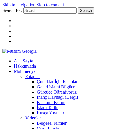
Skip to navigation
Skip to content
Search for:
Müslim Georgia
Ana Sayfa
Hakkımızda
Multimedya
Kitaplar
Çocuklar İçin Kitaplar
Genel İslami Bilgiler
Gürcüce Öğreniyoruz
İnanç Kaynağı (Dergi)
Kur’an-ı Kerim
İslam Tarihi
Rusça Yayınlar
Videolar
Belgesel Filmler
Çizgi Filmler