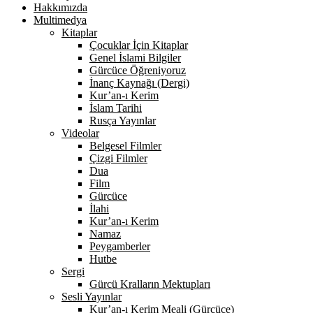
Hakkımızda
Multimedya
Kitaplar
Çocuklar İçin Kitaplar
Genel İslami Bilgiler
Gürcüce Öğreniyoruz
İnanç Kaynağı (Dergi)
Kur’an-ı Kerim
İslam Tarihi
Rusça Yayınlar
Videolar
Belgesel Filmler
Çizgi Filmler
Dua
Film
Gürcüce
İlahi
Kur’an-ı Kerim
Namaz
Peygamberler
Hutbe
Sergi
Gürcü Kralların Mektupları
Sesli Yayınlar
Kur’an-ı Kerim Meali (Gürcüce)