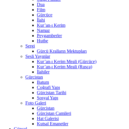
Dua
Film
Gürcüce
İlahi
Kur’an-ı Kerim
Namaz
Peygamberler
Hutbe
Sergi
Gürcü Kralların Mektupları
Sesli Yayınlar
Kur’an-ı Kerim Meali (Gürcüce)
Kur’an-ı Kerim Meali (Rusça)
İlahiler
Gürcistan
Batum
Coğrafi Yapı
Gürcistan Tarihi
Sosyal Yapı
Foto Galeri
Gürcistan
Gürcistan Camileri
Hat Galerisi
Kutsal Emanetler
Güncel