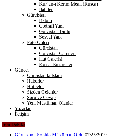
Kur’an-ı Kerim Meali (Rusça)
İlahiler
Gürcistan
Batum
Coğrafi Yapı
Gürcistan Tarihi
Sosyal Yapı
Foto Galeri
Gürcistan
Gürcistan Camileri
Hat Galerisi
Kutsal Emanetler
Güncel
Gürcistanda İslam
Haberler
Hutbeler
Sizden Gelenler
Soru ve Cevap
Yeni Müslüman Olanlar
Yazarlar
İletişim
Son Dakika
Gürcistanlı Sophio Müslüman Oldu
07/25/2019