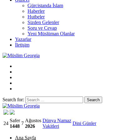
Gürcistanda İslam
Haberler
Hutbeler
Sizden Gelenler
Soru ve Cevap
Yeni Müslüman Olanlar
Yazarlar
İletişim
Search for:
Müslim Georgia
Safer
Ağustos
Dünya Namaz
24
7
Dini Günler
1448
2026
Vakitleri
Ana Sayfa