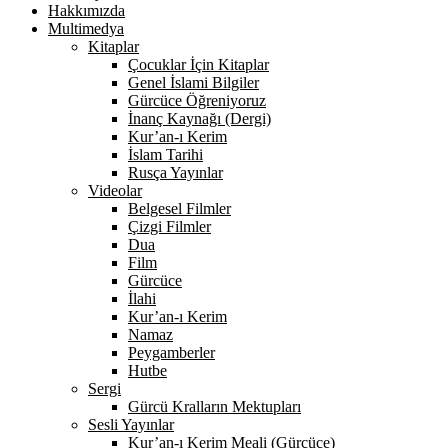
Hakkımızda
Multimedya
Kitaplar
Çocuklar İçin Kitaplar
Genel İslami Bilgiler
Gürcüce Öğreniyoruz
İnanç Kaynağı (Dergi)
Kur’an-ı Kerim
İslam Tarihi
Rusça Yayınlar
Videolar
Belgesel Filmler
Çizgi Filmler
Dua
Film
Gürcüce
İlahi
Kur’an-ı Kerim
Namaz
Peygamberler
Hutbe
Sergi
Gürcü Kralların Mektupları
Sesli Yayınlar
Kur’an-ı Kerim Meali (Gürcüce)