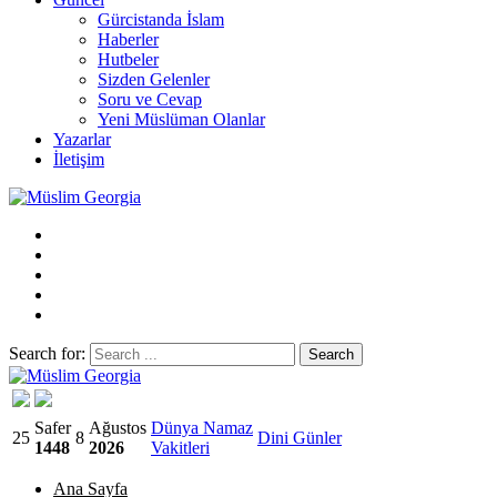
Gürcistanda İslam
Haberler
Hutbeler
Sizden Gelenler
Soru ve Cevap
Yeni Müslüman Olanlar
Yazarlar
İletişim
Search for:
Müslim Georgia
Safer
Ağustos
Dünya Namaz
25
8
Dini Günler
1448
2026
Vakitleri
Ana Sayfa