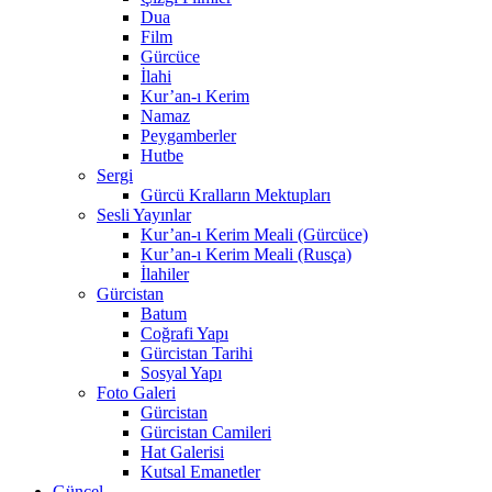
Dua
Film
Gürcüce
İlahi
Kur’an-ı Kerim
Namaz
Peygamberler
Hutbe
Sergi
Gürcü Kralların Mektupları
Sesli Yayınlar
Kur’an-ı Kerim Meali (Gürcüce)
Kur’an-ı Kerim Meali (Rusça)
İlahiler
Gürcistan
Batum
Coğrafi Yapı
Gürcistan Tarihi
Sosyal Yapı
Foto Galeri
Gürcistan
Gürcistan Camileri
Hat Galerisi
Kutsal Emanetler
Güncel