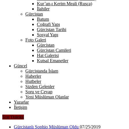
Kur’an-ı Kerim Meali (Rusça)
İlahiler
Gürcistan
Batum
Coğrafi Yapı
Gürcistan Tarihi
Sosyal Yapı
Foto Galeri
Gürcistan
Gürcistan Camileri
Hat Galerisi
Kutsal Emanetler
Güncel
Gürcistanda İslam
Haberler
Hutbeler
Sizden Gelenler
Soru ve Cevap
Yeni Müslüman Olanlar
Yazarlar
İletişim
Son Dakika
Gürcistanlı Sophio Müslüman Oldu
07/25/2019