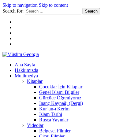
Skip to navigation
Skip to content
Search for:
Müslim Georgia
Ana Sayfa
Hakkımızda
Multimedya
Kitaplar
Çocuklar İçin Kitaplar
Genel İslami Bilgiler
Gürcüce Öğreniyoruz
İnanç Kaynağı (Dergi)
Kur’an-ı Kerim
İslam Tarihi
Rusça Yayınlar
Videolar
Belgesel Filmler
Çizgi Filmler