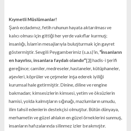
Kıymetli Müslümanlar!
Şanlı ecdadımız, fetih ruhunun hayata aktarılması ve
kalıcı olması için gittiği her yerde vakıflar kurmuş;
insanlığı, İslam’ın mesajlarıyla buluşturmak için gayret
göstermiştir. Sevgili Peygamberimiz (s.a.s)’in,
“İnsanların
en hayırlısı, insanlara faydalı olandır”
[3]
hadis-i şerifi
gereğince; camiler, medreseler, hastaneler, kütüphaneler,
aşevleri, köprüler ve çeşmeler inşa ederek iyiliği
kurumsal hale getirmiştir. Dinine, diline ve rengine
bakmadan; kimsesizlerin kimsesi, yetim ve öksüzlerin
hamisi, yolda kalmışların sığınağı, mazlumların umudu,
ilim tahsil edenlerin destekçisi olmuştur. Bütün dünyaya,
merhametin ve güzel ahlakın en güzel örneklerini sunmuş,
insanların hafızalarında silinmez izler bırakmıştır.