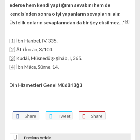
ederse hem kendi yaptığının sevabını hem de
kendisinden sonra o işi yapanların sevaplarını alır.
[4]
Üstelik onların sevaplarından da bir şey eksilmez…”
[1]
İbn Hanbel, IV, 335.
[2]
Âl-i İmrân, 3/104.
[3]
Kudâî, Müsnedü’ş-şihâb, I, 365.
[4]
İbn Mâce, Sünne, 14.
Din Hizmetleri Genel Müdürlüğü
Share
Tweet
Share
Previous Article