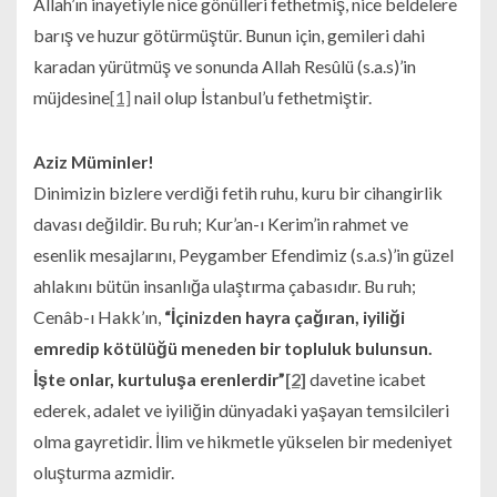
Allah’ın inayetiyle nice gönülleri fethetmiş, nice beldelere
barış ve huzur götürmüştür. Bunun için, gemileri dahi
karadan yürütmüş ve sonunda Allah Resûlü (s.a.s)’in
müjdesine
[1]
nail olup İstanbul’u fethetmiştir.
Aziz Müminler!
Dinimizin bizlere verdiği fetih ruhu, kuru bir cihangirlik
davası değildir. Bu ruh; Kur’an-ı Kerim’in rahmet ve
esenlik mesajlarını, Peygamber Efendimiz (s.a.s)’in güzel
ahlakını bütün insanlığa ulaştırma çabasıdır. Bu ruh;
Cenâb-ı Hakk’ın,
“İçinizden hayra çağıran, iyiliği
emredip kötülüğü meneden bir topluluk bulunsun.
İşte onlar, kurtuluşa erenlerdir”
[2]
davetine icabet
ederek, adalet ve iyiliğin dünyadaki yaşayan temsilcileri
olma gayretidir. İlim ve hikmetle yükselen bir medeniyet
oluşturma azmidir.