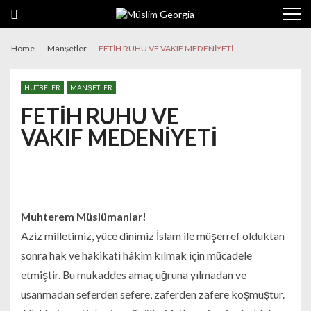
Skip to navigation
Skip to content
Home
Manşetler
FETİH RUHU VE VAKIF MEDENİYETİ
HUTBELER
MANŞETLER
FETİH RUHU VE
VAKIF MEDENİYETİ
Muhterem Müslümanlar!
Aziz milletimiz, yüce dinimiz İslam ile müşerref olduktan
sonra hak ve hakikati hâkim kılmak için mücadele
etmiştir. Bu mukaddes amaç uğruna yılmadan ve
usanmadan seferden sefere, zaferden zafere koşmuştur.