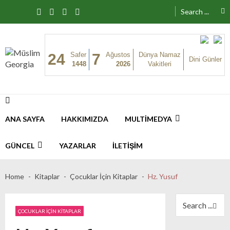
Skip to navigation
Skip to content
Search for:
24
Safer
7
Ağustos
Dünya Namaz
Dini Günler
1448
2026
Vakitleri
Müslim Georgia
ANA SAYFA
HAKKIMIZDA
MULTIMEDYA
GÜNCEL
YAZARLAR
İLETIŞIM
Gürcistanlı Sophio Müslüman Oldu
07/25/2019
Home
Kitaplar
Çocuklar İçin Kitaplar
Hz. Yusuf
Son
Bu Köyün Minaresi Var, Camisi Yok
11/28/2016
Search for:
Dakika
ÇOCUKLAR İÇIN KITAPLAR