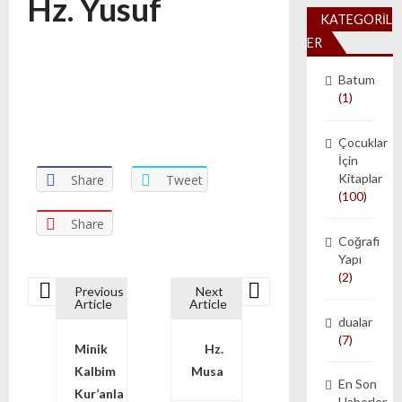
Hz. Yusuf
KATEGORIL
ER
Batum
(1)
Çocuklar
İçin
Kitaplar
Share
Tweet
(100)
Share
Coğrafi
Yapı
(2)
Previous
Next
Yazı dolaşımı
Article
Article
dualar
(7)
Minik
Hz.
Kalbim
Musa
En Son
Kur’anla
Haberler