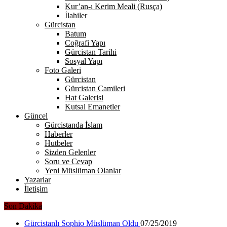
Kur’an-ı Kerim Meali (Rusça)
İlahiler
Gürcistan
Batum
Coğrafi Yapı
Gürcistan Tarihi
Sosyal Yapı
Foto Galeri
Gürcistan
Gürcistan Camileri
Hat Galerisi
Kutsal Emanetler
Güncel
Gürcistanda İslam
Haberler
Hutbeler
Sizden Gelenler
Soru ve Cevap
Yeni Müslüman Olanlar
Yazarlar
İletişim
Son Dakika
Gürcistanlı Sophio Müslüman Oldu
07/25/2019