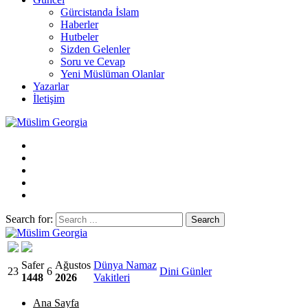
Gürcistanda İslam
Haberler
Hutbeler
Sizden Gelenler
Soru ve Cevap
Yeni Müslüman Olanlar
Yazarlar
İletişim
Search for:
Müslim Georgia
Safer
Ağustos
Dünya Namaz
23
6
Dini Günler
1448
2026
Vakitleri
Ana Sayfa