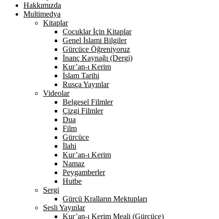
Hakkımızda
Multimedya
Kitaplar
Çocuklar İçin Kitaplar
Genel İslami Bilgiler
Gürcüce Öğreniyoruz
İnanç Kaynağı (Dergi)
Kur’an-ı Kerim
İslam Tarihi
Rusça Yayınlar
Videolar
Belgesel Filmler
Çizgi Filmler
Dua
Film
Gürcüce
İlahi
Kur’an-ı Kerim
Namaz
Peygamberler
Hutbe
Sergi
Gürcü Kralların Mektupları
Sesli Yayınlar
Kur’an-ı Kerim Meali (Gürcüce)