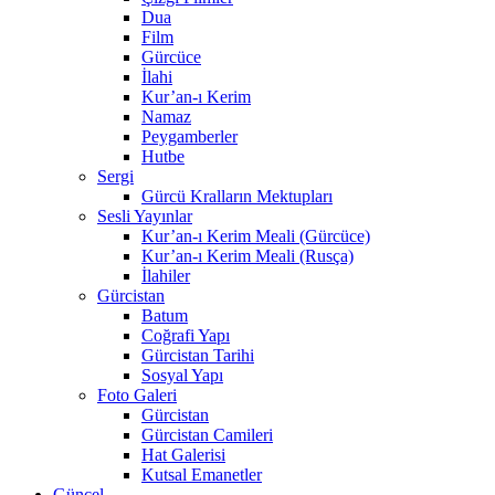
Dua
Film
Gürcüce
İlahi
Kur’an-ı Kerim
Namaz
Peygamberler
Hutbe
Sergi
Gürcü Kralların Mektupları
Sesli Yayınlar
Kur’an-ı Kerim Meali (Gürcüce)
Kur’an-ı Kerim Meali (Rusça)
İlahiler
Gürcistan
Batum
Coğrafi Yapı
Gürcistan Tarihi
Sosyal Yapı
Foto Galeri
Gürcistan
Gürcistan Camileri
Hat Galerisi
Kutsal Emanetler
Güncel