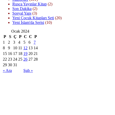
Rusça Yayınlar Kitap
(2)
Son Dakika
(2)
Sosyal Yapı
(3)
Yeni Çocuk Kitapları Seti
(20)
Yeni İslam'da Serisi
(10)
Ocak 2024
P
S
Ç
P
C
C
P
1
2
3
4
5
6
7
8
9
10
11
12
13
14
15
16
17
18
19
20
21
22
23
24
25
26
27
28
29
30
31
« Ara
Şub »