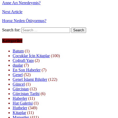
Anne Arı Neredeymiş?
Next Article
Horoz Neden Ötüyormuş?
Search for:
Kategoriler
Batum
(1)
Çocuklar İçin Kitaplar
(100)
Coğrafi Yapı
(2)
dualar
(7)
En Son Haberler
(7)
Genel
(52)
Genel İslami Bilgiler
(122)
Güncel
(1)
Gürcistan
(12)
Gürcistan Tarihi
(6)
Haberler
(11)
Hat Galerisi
(1)
Hutbeler
(349)
Kitaplar
(11)
Manşetler
(411)