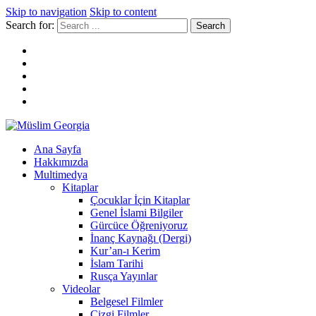
Skip to navigation
Skip to content
Search for:
Müslim Georgia
Ana Sayfa
Hakkımızda
Multimedya
Kitaplar
Çocuklar İçin Kitaplar
Genel İslami Bilgiler
Gürcüce Öğreniyoruz
İnanç Kaynağı (Dergi)
Kur’an-ı Kerim
İslam Tarihi
Rusça Yayınlar
Videolar
Belgesel Filmler
Çizgi Filmler