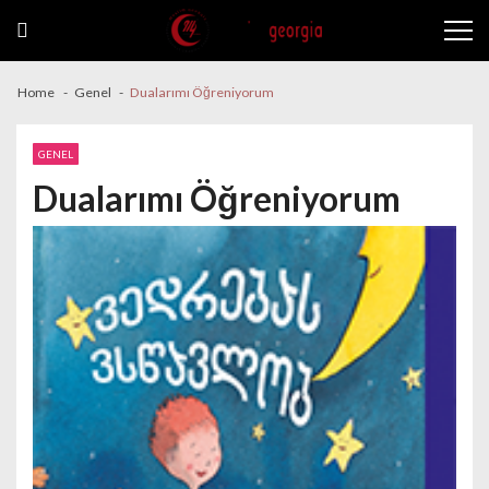
Skip to navigation
Skip to content
Home
Genel
Dualarımı Öğreniyorum
GENEL
Dualarımı Öğreniyorum