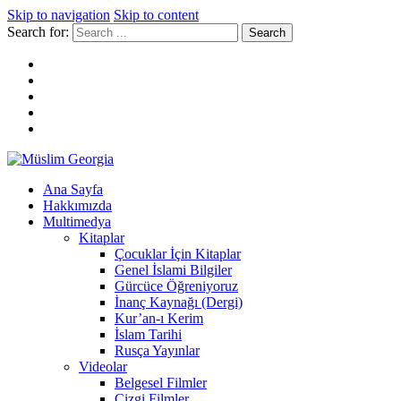
Skip to navigation
Skip to content
Search for:
Müslim Georgia
Ana Sayfa
Hakkımızda
Multimedya
Kitaplar
Çocuklar İçin Kitaplar
Genel İslami Bilgiler
Gürcüce Öğreniyoruz
İnanç Kaynağı (Dergi)
Kur’an-ı Kerim
İslam Tarihi
Rusça Yayınlar
Videolar
Belgesel Filmler
Çizgi Filmler