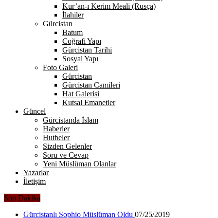
Kur’an-ı Kerim Meali (Rusça)
İlahiler
Gürcistan
Batum
Coğrafi Yapı
Gürcistan Tarihi
Sosyal Yapı
Foto Galeri
Gürcistan
Gürcistan Camileri
Hat Galerisi
Kutsal Emanetler
Güncel
Gürcistanda İslam
Haberler
Hutbeler
Sizden Gelenler
Soru ve Cevap
Yeni Müslüman Olanlar
Yazarlar
İletişim
Son Dakika
Gürcistanlı Sophio Müslüman Oldu
07/25/2019