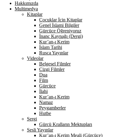
Hakkımızda
Multimedya
Kitaplar
Çocuklar İçin Kitaplar
Genel İslami Bilgiler
Gürcüce Öğreniyoruz
İnanç Kaynağı (Dergi)
Kur’an-ı Kerim
İslam Tarihi
Rusça Yayınlar
Videolar
Belgesel Filmler
Çizgi Filmler
Dua
Film
Gürcüce
İlahi
Kur’an-ı Kerim
Namaz
Peygamberler
Hutbe
Sergi
Gürcü Kralların Mektupları
Sesli Yayınlar
Kur’an-ı Kerim Meali (Gürcüce)