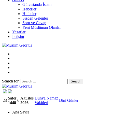
Gürcistanda İslam
Haberler
Hutbeler
Sizden Gelenler
Soru ve Cevap
Yeni Müslüman Olanlar
Yazarlar
İletişim
Search for:
Müslim Georgia
Safer
Ağustos
Dünya Namaz
23
6
Dini Günler
1448
2026
Vakitleri
Ana Sayfa