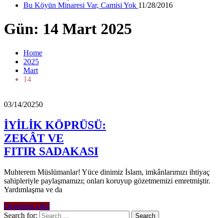
Bu Köyün Minaresi Var, Camisi Yok
11/28/2016
Gün: 14 Mart 2025
Home
2025
Mart
14
03/14/2025
0
İYİLİK KÖPRÜSÜ:
ZEKÂT VE
FITIR SADAKASI
Muhterem Müslümanlar! Yüce dinimiz İslam, imkânlarımızı ihtiyaç
sahipleriyle paylaşmamızı; onları koruyup gözetmemizi emretmiştir.
Yardımlaşma ve da
Devamını Oku
Search for: