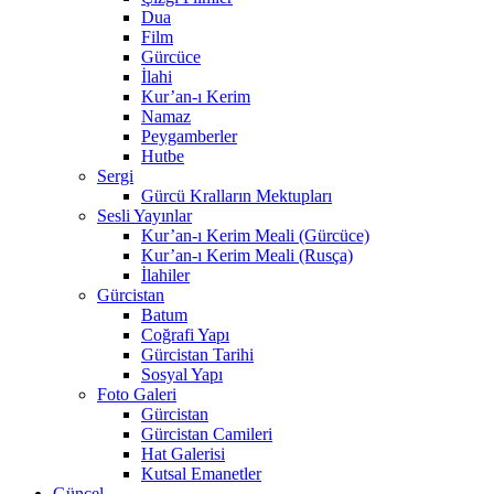
Dua
Film
Gürcüce
İlahi
Kur’an-ı Kerim
Namaz
Peygamberler
Hutbe
Sergi
Gürcü Kralların Mektupları
Sesli Yayınlar
Kur’an-ı Kerim Meali (Gürcüce)
Kur’an-ı Kerim Meali (Rusça)
İlahiler
Gürcistan
Batum
Coğrafi Yapı
Gürcistan Tarihi
Sosyal Yapı
Foto Galeri
Gürcistan
Gürcistan Camileri
Hat Galerisi
Kutsal Emanetler
Güncel